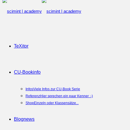
TeXitor
CU-Book
info
Infos
Viele Infos zur CU-Book Serie
Referenz
Hier sprechen ein paar Kenner :-)
Shop
Einzeln oder Klassensätze...
Blog
news