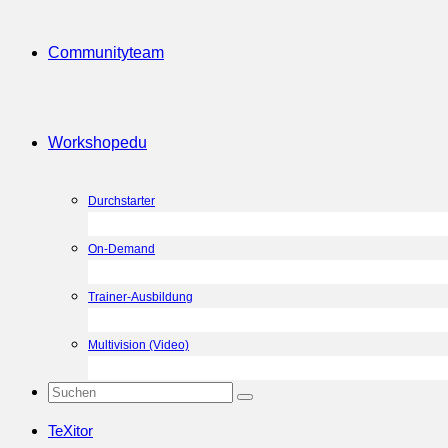
Community
team
Workshop
edu
Durchstarter
On-Demand
Trainer-Ausbildung
Multivision (Video)
TeXitor