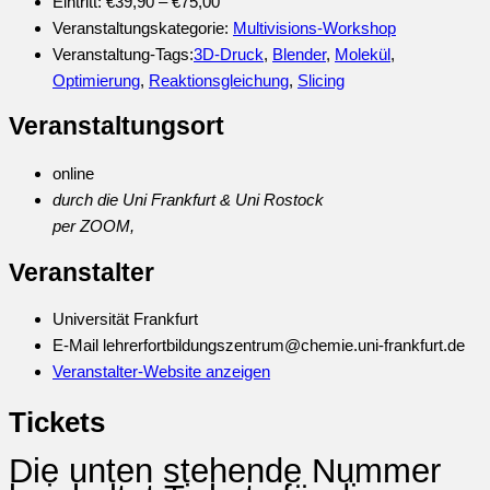
Eintritt:
€39,90 – €75,00
Veranstaltungskategorie:
Multivisions-Workshop
Veranstaltung-Tags:
3D-Druck
,
Blender
,
Molekül
,
Optimierung
,
Reaktionsgleichung
,
Slicing
Veranstaltungsort
online
durch die Uni Frankfurt & Uni Rostock
per ZOOM
,
Veranstalter
Universität Frankfurt
E-Mail
lehrerfortbildungszentrum@chemie.uni-frankfurt.de
Veranstalter-Website anzeigen
Tickets
Die unten stehende Nummer