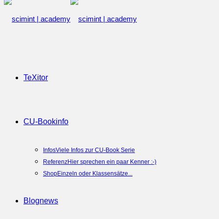
TeXitor
CU-Book
info
Infos
Viele Infos zur CU-Book Serie
Referenz
Hier sprechen ein paar Kenner :-)
Shop
Einzeln oder Klassensätze...
Blog
news