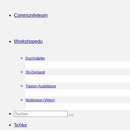
Community
team
Workshop
edu
Durchstarter
On-Demand
Trainer-Ausbildung
Multivision (Video)
TeXitor