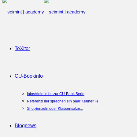
TeXitor
CU-Book
info
Infos
Viele Infos zur CU-Book Serie
Referenz
Hier sprechen ein paar Kenner :-)
Shop
Einzeln oder Klassensätze...
Blog
news