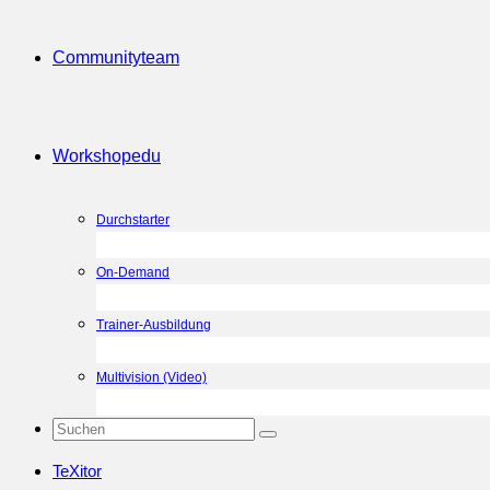
Community
team
Workshop
edu
Durchstarter
On-Demand
Trainer-Ausbildung
Multivision (Video)
TeXitor