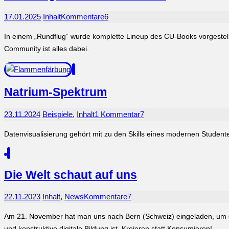
17.01.2025
Inhalt
Kommentare
6
In einem „Rundflug“ wurde komplette Lineup des CU-Books vorgestellt.
Community ist alles dabei.
Natrium-Spektrum
23.11.2024
Beispiele
,
Inhalt
1 Kommentar
7
Datenvisualisierung gehört mit zu den Skills eines modernen Studen
Die Welt schaut auf uns
22.11.2023
Inhalt
,
News
Kommentare
7
Am 21. November hat man uns nach Bern (Schweiz) eingeladen, um den
und konstruktive digitale Bildung ist. Kreieren statt Konsumieren!