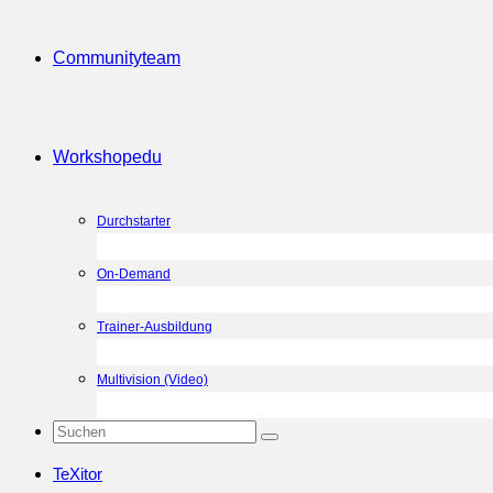
Community
team
Workshop
edu
Durchstarter
On-Demand
Trainer-Ausbildung
Multivision (Video)
TeXitor