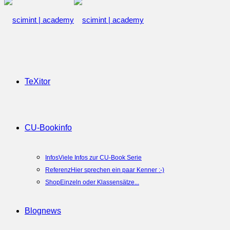
TeXitor
CU-Book
info
Infos
Viele Infos zur CU-Book Serie
Referenz
Hier sprechen ein paar Kenner :-)
Shop
Einzeln oder Klassensätze...
Blog
news