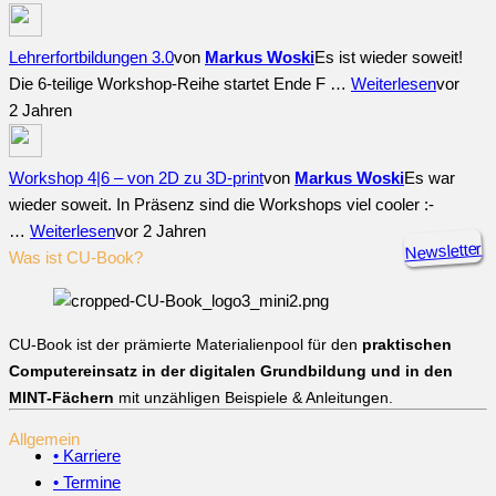
Lehrerfortbildungen 3.0
von
Markus Woski
Es ist wieder soweit!
Die 6-teilige Workshop-Reihe startet Ende F …
Weiterlesen
vor
2 Jahren
Workshop 4|6 – von 2D zu 3D-print
von
Markus Woski
Es war
wieder soweit. In Präsenz sind die Workshops viel cooler :-
…
Weiterlesen
vor 2 Jahren
Newsletter
Was ist CU-Book?
CU-Book ist der prämierte Materialienpool für den
praktischen
Computereinsatz in der digitalen Grundbildung und in den
MINT-Fächern
mit unzähligen Beispiele & Anleitungen.
Allgemein
• Karriere
• Termine