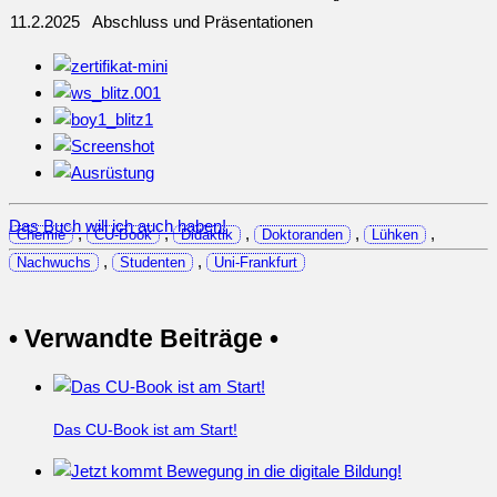
11.2.2025
Abschluss und Präsentationen
Das Buch will ich auch haben!
,
,
,
,
,
Chemie
CU-Book
Didaktik
Doktoranden
Lühken
,
,
Nachwuchs
Studenten
Uni-Frankfurt
• Verwandte Beiträge •
Das CU-Book ist am Start!