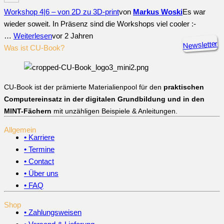
Workshop 4|6 – von 2D zu 3D-print
von
Markus Woski
Es war
wieder soweit. In Präsenz sind die Workshops viel cooler :-
…
Weiterlesen
vor 2 Jahren
Newsletter
Was ist CU-Book?
CU-Book ist der prämierte Materialienpool für den
praktischen
Computereinsatz in der digitalen Grundbildung und in den
MINT-Fächern
mit unzähligen Beispiele & Anleitungen.
Allgemein
• Karriere
• Termine
• Contact
• Über uns
• FAQ
Shop
• Zahlungsweisen