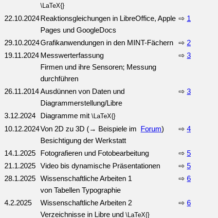
\LaTeX{}
22.10.2024
Reaktionsgleichungen in LibreOffice, Apple
⇨
1
Pages und GoogleDocs
29.10.2024
Grafikanwendungen in den MINT-Fächern
⇨
2
19.11.2024
Messwerterfassung
⇨
3
Firmen und ihre Sensoren; Messung
durchführen
26.11.2014
Ausdünnen von Daten und
⇨
3
Diagrammerstellung/Libre
3.12.2024
Diagramme mit
\LaTeX{}
10.12.2024
Von 2D zu 3D (→ Beispiele im
Forum
)
⇨
4
Besichtigung der Werkstatt
14.1.2025
Fotografieren und Fotobearbeitung
⇨
5
21.1.2025
Video bis dynamische Präsentationen
⇨
5
28.1.2025
Wissenschaftliche Arbeiten 1
⇨
6
von Tabellen Typographie
4.2.2025
Wissenschaftliche Arbeiten 2
⇨
6
Verzeichnisse in Libre und
\LaTeX{}